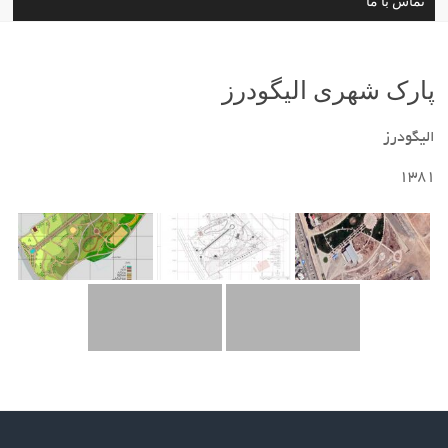
تماس با ما
پارک شهری الیگودرز
الیگودرز
1381